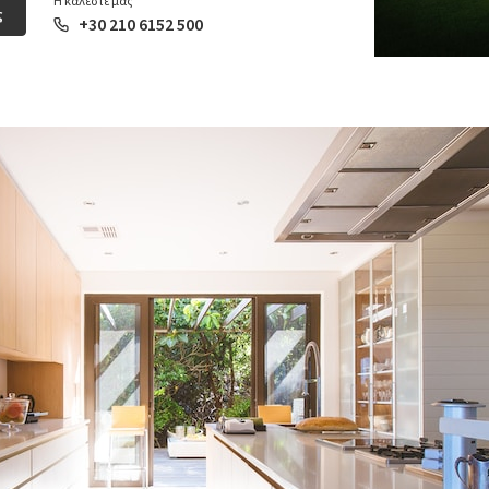
Ή καλέστε μας
ς
+30 210 6152 500